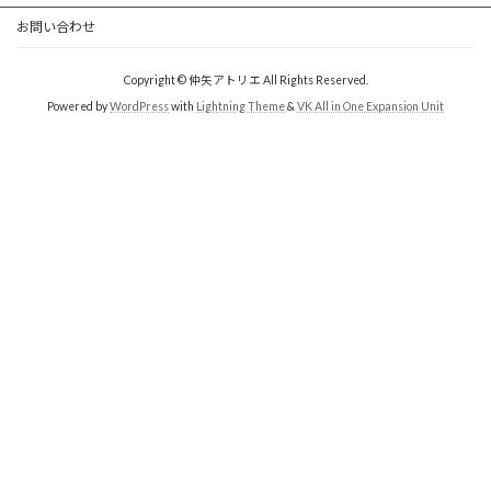
お問い合わせ
Copyright © 仲矢アトリエ All Rights Reserved.
Powered by
WordPress
with
Lightning Theme
&
VK All in One Expansion Unit