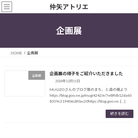
コ
ナ
仲矢アトリエ
ン
ビ
テ
ゲ
ン
ー
ツ
シ
企画展
へ
ョ
ス
ン
キ
に
ッ
移
HOME
企画展
プ
動
企画展の様子をご紹介いただきました
企画展
2024年12月11日
MUGIZOさんのブログ南のまち、と森の端より
https://blog.goo.ne.jp/mugi4242/e/7e8ffdb12da60
8359c219406cbf0ac20https://blog.goo.ne. […]
続きを読む